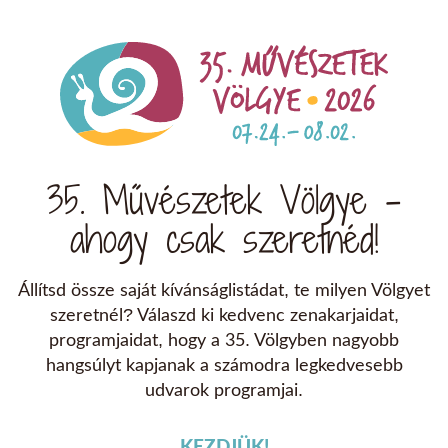
35. Művészetek Völgye -
ahogy csak szeretnéd!
Állítsd össze saját kívánságlistádat, te milyen Völgyet
szeretnél? Válaszd ki kedvenc zenakarjaidat,
programjaidat, hogy a 35. Völgyben nagyobb
hangsúlyt kapjanak a számodra legkedvesebb
udvarok programjai.
KEZDJÜK!